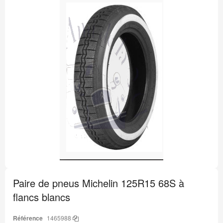
Passer
à
la
fin
de
la
galerie
d’images
Passer
au
Paire de pneus Michelin 125R15 68S à
début
de
flancs blancs
la
Galerie
d’images
Référence
1465988