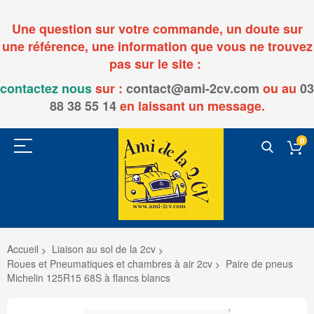
Une question sur votre commande, un doute sur
une référence, une information que vous ne trouvez
pas sur le site :
contactez nous
sur :
contact@ami-2cv.com
ou
au
03
88 38 55 14
en laissant un message.
0
Accueil
Liaison au sol de la 2cv
Roues et Pneumatiques et chambres à air 2cv
Paire de pneus
Michelin 125R15 68S à flancs blancs