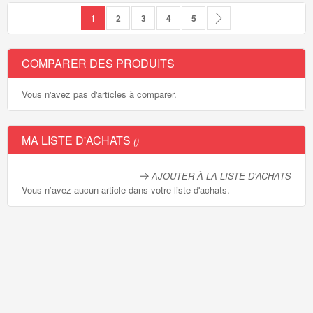
Page
Vous lisez actuellement la page
Page
Page
Page
Page
Page
Suivant
1
2
3
4
5
COMPARER DES PRODUITS
Vous n'avez pas d'articles à comparer.
MA LISTE D'ACHATS
AJOUTER À LA LISTE D'ACHATS
Vous n’avez aucun article dans votre liste d'achats.