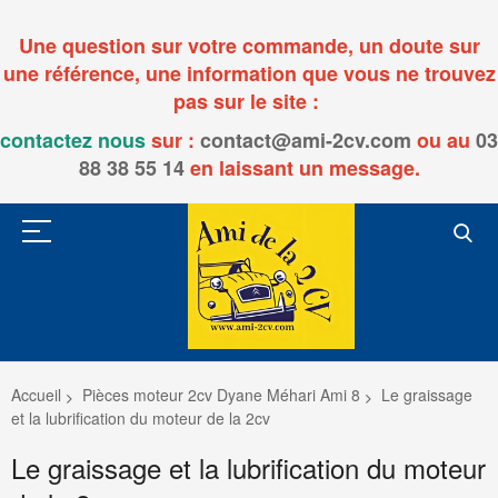
Une question sur votre commande, un doute sur
une référence, une information que vous ne trouvez
pas sur le site :
contactez nous
sur :
contact@ami-2cv.com
ou
au
03
88 38 55 14
en laissant un message.
Accueil
Pièces moteur 2cv Dyane Méhari Ami 8
Le graissage
et la lubrification du moteur de la 2cv
Le graissage et la lubrification du moteur