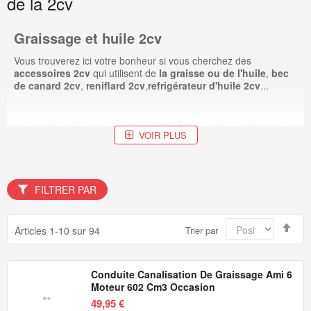
de la 2cv
Graissage et huile 2cv
Vous trouverez ici votre bonheur si vous cherchez des
accessoires 2cv
qui utilisent de
la graisse ou de l'huile
,
bec
de canard 2cv
,
reniflard 2cv
,
refrigérateur d'huile 2cv
...
Lisez noter article et vous saurez
quelle est la bonne huile pour
VOIR PLUS
la 2cv ?
FILTRER PAR
Par
Articles
1
-
10
sur
94
Trier par
ord
déc
Conduite Canalisation De Graissage Ami 6
Moteur 602 Cm3 Occasion
49,95 €