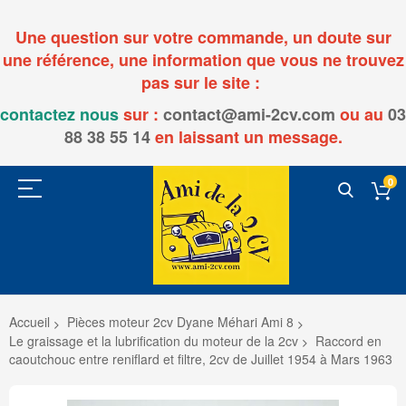
Une question sur votre commande, un doute sur
une référence, une information que vous ne trouvez
pas sur le site :
contactez nous
sur :
contact@ami-2cv.com
ou
au
03
88 38 55 14
en laissant un message.
0
Accueil
Pièces moteur 2cv Dyane Méhari Ami 8
Le graissage et la lubrification du moteur de la 2cv
Raccord en
caoutchouc entre reniflard et filtre, 2cv de Juillet 1954 à Mars 1963