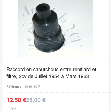
Passer
à
la
fin
de
la
galerie
d’images
Passer
au
Raccord en caoutchouc entre reniflard et
début
de
filtre, 2cv de Juillet 1954 à Mars 1963
la
Galerie
d’images
Référence
10130110
12,50 €
25,00 €
Qté