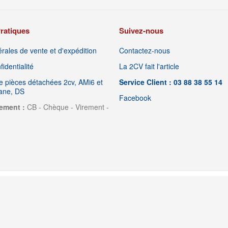
ratiques
Suivez-nous
rales de vente et d'expédition
Contactez-nous
identialité
La 2CV fait l'article
 pièces détachées 2cv, AMi6 et
Service Client : 03 88 38 55 14
iane, DS
Facebook
ement :
CB - Chèque - Virement -
© 2011-2024 Ami de la 2CV Ami de la 2CV Sarl. Tous droits réservés