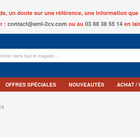
, un doute sur une référence, une information que v
r :
contact@ami-2cv.com
ou
au
03 88 38 55 14
en lai
OFFRES SPÉCIALES
NOUVEAUTÉS
ACHAT /
13