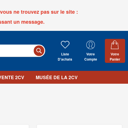
ous ne trouvez pas sur le site :
ssant un message.
Liste
Votre
Votre
D'achats
Compte
Panier
 VENTE 2CV
MUSÉE DE LA 2CV