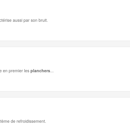
ctérise aussi par son bruit.
de en premier les
planchers
...
ystème de refroidissement.