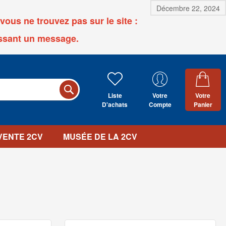
Décembre 22, 2024
ous ne trouvez pas sur le site :
ssant un message.
Liste
Votre
Votre
D'achats
Compte
Panier
 VENTE 2CV
MUSÉE DE LA 2CV