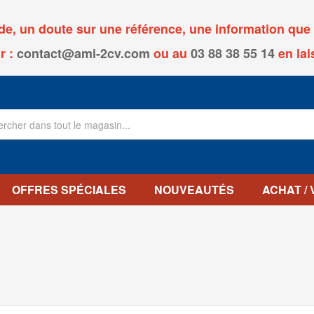
, un doute sur une référence, une information que v
r :
contact@ami-2cv.com
ou
au
03 88 38 55 14
en lai
OFFRES SPÉCIALES
NOUVEAUTÉS
ACHAT /