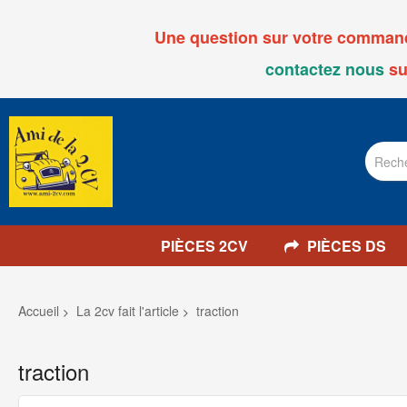
Une question sur votre commande
contactez nous
su
PIÈCES 2CV
PIÈCES DS
Accueil
La 2cv fait l'article
traction
traction