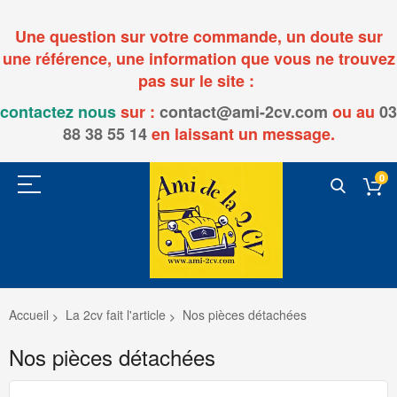
Une question sur votre commande, un doute sur
une référence, une information que vous ne trouvez
pas sur le site :
contactez nous
sur :
contact@ami-2cv.com
ou
au
03
88 38 55 14
en laissant un message.
0
Accueil
La 2cv fait l'article
Nos pièces détachées
Nos pièces détachées