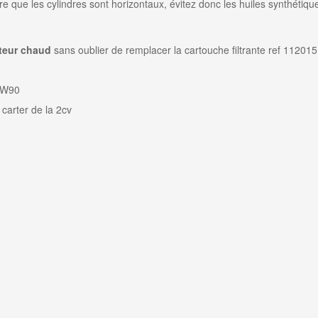
ire que les cylindres sont horizontaux, évitez donc les huiles synthétiqu
teur chaud
sans oublier de remplacer la
cartouche filtrante
ref 112015
0W90
 carter de la 2cv