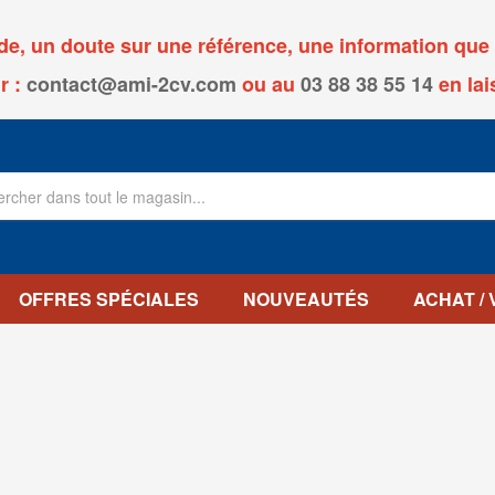
, un doute sur une référence, une information que v
r :
contact@ami-2cv.com
ou
au
03 88 38 55 14
en lai
OFFRES SPÉCIALES
NOUVEAUTÉS
ACHAT /