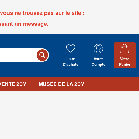
ous ne trouvez pas sur le site :
ssant un message.
Liste
Votre
Votre
D'achats
Compte
Panier
 VENTE 2CV
MUSÉE DE LA 2CV